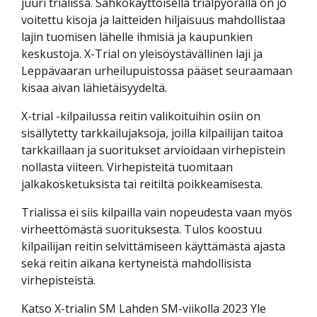
juuri trialissa. Sähkökäyttöisellä trialpyörällä on jo
voitettu kisoja ja laitteiden hiljaisuus mahdollistaa
lajin tuomisen lähelle ihmisiä ja kaupunkien
keskustoja. X-Trial on yleisöystävällinen laji ja
Leppävaaran urheilupuistossa pääset seuraamaan
kisaa aivan lähietäisyydeltä.
X-trial -kilpailussa reitin valikoituihin osiin on
sisällytetty tarkkailujaksoja, joilla kilpailijan taitoa
tarkkaillaan ja suoritukset arvioidaan virhepistein
nollasta viiteen. Virhepisteitä tuomitaan
jalkakosketuksista tai reitiltä poikkeamisesta.
Trialissa ei siis kilpailla vain nopeudesta vaan myös
virheettömästä suorituksesta. Tulos koostuu
kilpailijan reitin selvittämiseen käyttämästä ajasta
sekä reitin aikana kertyneistä mahdollisista
virhepisteistä.
Katso X-trialin SM Lahden SM-viikolla 2023 Yle