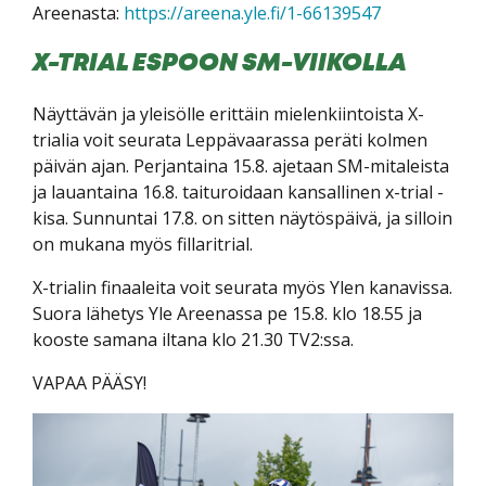
Areenasta:
https://areena.yle.fi/1-66139547
X-TRIAL ESPOON SM-VIIKOLLA
Näyttävän ja yleisölle erittäin mielenkiintoista X-
trialia voit seurata Leppävaarassa peräti kolmen
päivän ajan. Perjantaina 15.8. ajetaan SM-mitaleista
ja lauantaina 16.8. taituroidaan kansallinen x-trial -
kisa. Sunnuntai 17.8. on sitten näytöspäivä, ja silloin
on mukana myös fillaritrial.
X-trialin finaaleita voit seurata myös Ylen kanavissa.
Suora lähetys Yle Areenassa pe 15.8. klo 18.55 ja
kooste samana iltana klo 21.30 TV2:ssa.
VAPAA PÄÄSY!