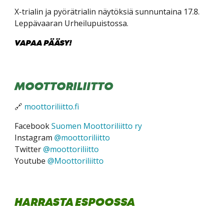
X-trialin ja pyörätrialin näytöksiä sunnuntaina 17.8.
Leppävaaran Urheilupuistossa.
VAPAA PÄÄSY!
MOOTTORILIITTO
🔗
moottoriliitto.fi
Facebook
Suomen Moottoriliitto ry
Instagram
@moottoriliitto
Twitter
@moottoriliitto
Youtube
@Moottoriliitto
HARRASTA ESPOOSSA