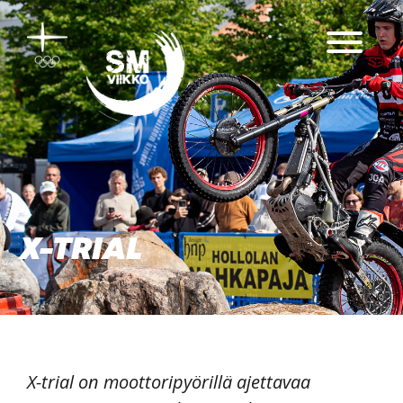
Siirry
sisältöön
X-TRIAL
X-trial on moottoripyörillä ajettavaa