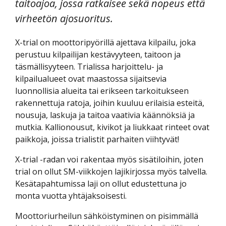
taitoajoa, jossa ratkaisee sekä nopeus että
virheetön ajosuoritus.
X-trial on moottoripyörillä ajettava kilpailu, joka
perustuu kilpailijan kestävyyteen, taitoon ja
täsmällisyyteen. Trialissa harjoittelu- ja
kilpailualueet ovat maastossa sijaitsevia
luonnollisia alueita tai erikseen tarkoitukseen
rakennettuja ratoja, joihin kuuluu erilaisia esteitä,
nousuja, laskuja ja taitoa vaativia käännöksiä ja
mutkia. Kallionousut, kivikot ja liukkaat rinteet ovat
paikkoja, joissa trialistit parhaiten viihtyvät!
X-trial -radan voi rakentaa myös sisätiloihin, joten
trial on ollut SM-viikkojen lajikirjossa myös talvella.
Kesätapahtumissa laji on ollut edustettuna jo
monta vuotta yhtäjaksoisesti.
Moottoriurheilun sähköistyminen on pisimmällä