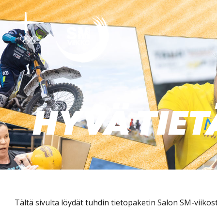
Siirry
sisältöön
HYVÄ TIE
Tältä sivulta löydät tuhdin tietopaketin Salon SM-viikost