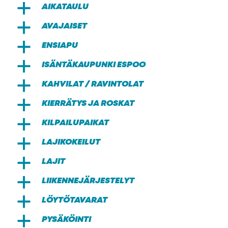
AIKATAULU
a
AVAJAISET
a
ENSIAPU
a
ISÄNTÄKAUPUNKI ESPOO
a
KAHVILAT / RAVINTOLAT
a
KIERRÄTYS JA ROSKAT
a
KILPAILUPAIKAT
a
LAJIKOKEILUT
a
LAJIT
a
LIIKENNEJÄRJESTELYT
a
LÖYTÖTAVARAT
a
PYSÄKÖINTI
a