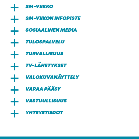
SM-VIIKKO
a
SM-VIIKON INFOPISTE
a
SOSIAALINEN MEDIA
a
TULOSPALVELU
a
TURVALLISUUS
a
TV-LÄHETYKSET
a
VALOKUVANÄYTTELY
a
VAPAA PÄÄSY
a
VASTUULLISUUS
a
YHTEYSTIEDOT
a