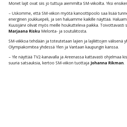
Monet lajit ovat siis jo tuttuja aiemmilta SM-viikoilta. Yksi ensike
– Uskomme, että SM-viikon myötä kanoottipoolo saa lisää tunne
energinen joukkuepeli, ja sen haluamme kaikille näyttää. Halua
Kuusijärvi olivat myös meille houkutteleva paikka. Toivottavasti
Marjaana Risku
Melonta- ja soutuliitosta.
SM-viikkoa tehdään ja toteutetaan lajien ja lajiliittojen välis
Olympiakomitea yhdessä Ylen ja Vantaan kaupungin kanssa.
– Yle näyttää TV2-kanavalla ja Areenassa kattavasti ohjelmaa kisa
suuria satsauksia, kertoo SM-viikon tuottaja
Johanna Rikman
.