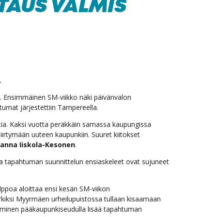
TAUS VALMIS
.
s. Ensimmäinen SM-viikko näki päivänvalon
mat järjestettiin Tampereella.
ptia. Kaksi vuotta peräkkäin samassa kaupungissa
iirtymään uuteen kaupunkiin. Suuret kiitokset
anna Iiskola-Kesonen
.
sa tapahtuman suunnittelun ensiaskeleet ovat sujuneet
lppoa aloittaa ensi kesän SM-viikon
merkiksi Myyrmäen urheilupuistossa tullaan kisaamaan
stäminen pääkaupunkiseudulla lisää tapahtuman