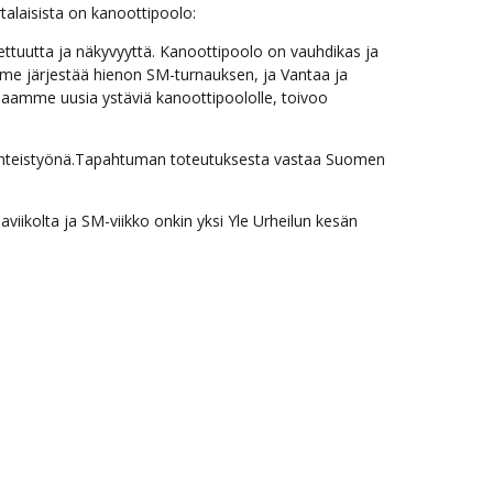
rtalaisista on kanoottipoolo:
ttuutta ja näkyvyyttä. Kanoottipoolo on vauhdikas ja
mme järjestää hienon SM-turnauksen, ja Vantaa ja
 saamme uusia ystäviä kanoottipoololle, toivoo
enä yhteistyönä.Tapahtuman toteutuksesta vastaa Suomen
viikolta ja SM-viikko onkin yksi Yle Urheilun kesän