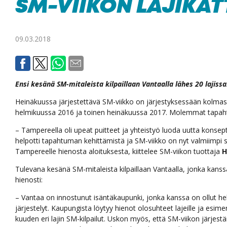
SM-VIIKON LAJIKAT
09.03.2018
Ensi kesänä SM-mitaleista kilpaillaan Vantaalla lähes 20 lajissa
Heinäkuussa järjestettävä SM-viikko on järjestyksessään kolma
helmikuussa 2016 ja toinen heinäkuussa 2017. Molemmat tapahtu
– Tampereella oli upeat puitteet ja yhteistyö luoda uutta konse
helpotti tapahtuman kehittämistä ja SM-viikko on nyt valmiimpi s
Tampereelle hienosta aloituksesta, kiittelee SM-viikon tuottaja
H
Tulevana kesänä SM-mitaleista kilpaillaan Vantaalla, jonka kans
hienosti:
– Vantaa on innostunut isäntäkaupunki, jonka kanssa on ollut he
järjestelyt. Kaupungista löytyy hienot olosuhteet lajeille ja esi
kuuden eri lajin SM-kilpailut. Uskon myös, että SM-viikon järje