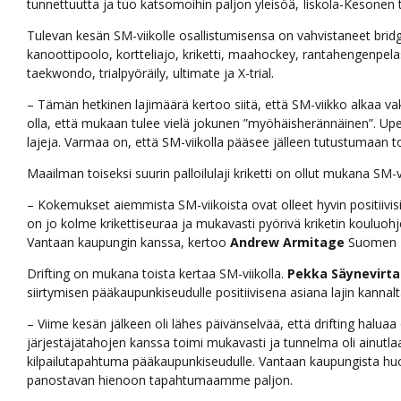
tunnettuutta ja tuo katsomoihin paljon yleisöä, Iiskola-Kesonen 
Tulevan kesän SM-viikolle osallistumisensa on vahvistaneet bridg
kanoottipoolo, kortteliajo, kriketti, maahockey, rantahengenpelas
taekwondo, trialpyöräily, ultimate ja X-trial.
– Tämän hetkinen lajimäärä kertoo siitä, että SM-viikko alkaa va
olla, että mukaan tulee vielä jokunen ”myöhäisherännäinen”. U
lajeja. Varmaa on, että SM-viikolla pääsee jälleen tutustumaan tode
Maailman toiseksi suurin palloilulaji kriketti on ollut mukana SM-vi
– Kokemukset aiemmista SM-viikoista ovat olleet hyvin positiivi
on jo kolme krikettiseuraa ja mukavasti pyörivä kriketin kouluohj
Vantaan kaupungin kanssa, kertoo
Andrew Armitage
Suomen Kr
Drifting on mukana toista kertaa SM-viikolla.
Pekka Säynevirta
siirtymisen pääkaupunkiseudulle positiivisena asiana lajin kannalt
– Viime kesän jälkeen oli lähes päivänselvää, että drifting haluaa
järjestäjätahojen kanssa toimi mukavasti ja tunnelma oli ainutl
kilpailutapahtuma pääkaupunkiseudulle. Vantaan kaupungista hu
panostavan hienoon tapahtumaamme paljon.