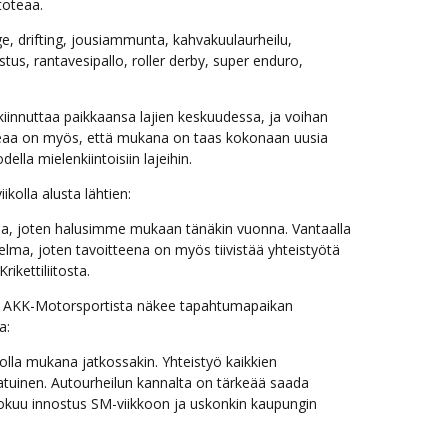
toteaa.
e, drifting, jousiammunta, kahvakuulaurheilu,
tus, rantavesipallo, roller derby, super enduro,
kiinnuttaa paikkaansa lajien keskuudessa, ja voihan
peaa on myös, että mukana on taas kokonaan uusia
lla mielenkiintoisiin lajeihin.
ikolla alusta lähtien:
sia, joten halusimme mukaan tänäkin vuonna. Vantaalla
elma, joten tavoitteena on myös tiivistää yhteistyötä
ikettiliitosta.
AKK-Motorsportista näkee tapahtumapaikan
a:
 olla mukana jatkossakin. Yhteistyö kaikkien
aatuinen. Autourheilun kannalta on tärkeää saada
okuu innostus SM-viikkoon ja uskonkin kaupungin